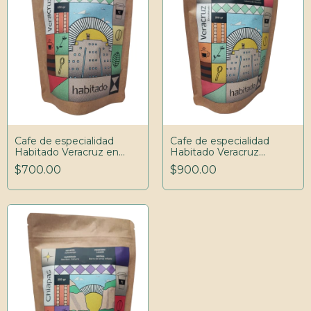
Cafe de especialidad
Cafe de especialidad
Habitado Veracruz en
Habitado Veracruz
Grano 250gr
Descafeinado en Grano
$700.00
$900.00
250gr