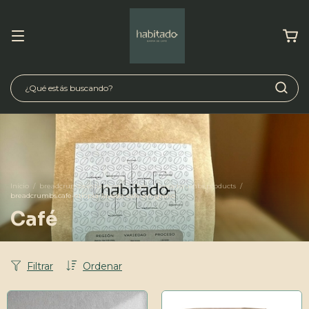
Inicio
/
breadcrumbs.collections
/
Café
/
breadcrumbs.products
/
breadcrumbs.cafe-etiopia-lavado-cafe-en-grano
Café
Filtrar
Ordenar