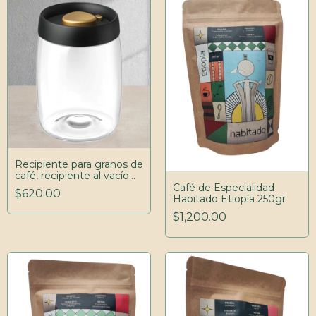
Recipiente para granos de
café, recipiente al vacío
de vidrio, hermético,
Café de Especialidad
$620.00
multiusos, transparente,
Habitado Etiopía 250gr
tarro sellado para el hogar
$1,200.00