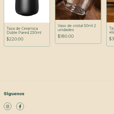
Vaso de cristal 50ml 2
Ta
Taza de Ceramica
unidades
45
Doble Pared 230ml
$180.00
$3
$220.00
Síguenos