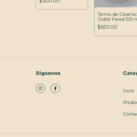
$300.00
silicona
antiderrapante
Termo de Ceramic
Doble Pared 350 
$650.00
Síguenos
Cate
Inicio
Produ
Conta