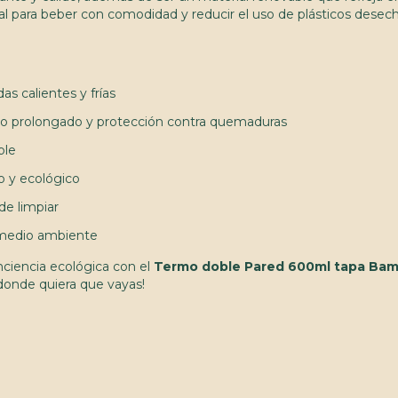
eal para beber con comodidad y reducir el uso de plásticos dese
das calientes y frías
co prolongado y protección contra quemaduras
ble
o y ecológico
de limpiar
l medio ambiente
nciencia ecológica con el
Termo doble Pared 600ml tapa Bam
donde quiera que vayas!