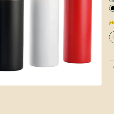
Col
¡N