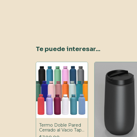
Te puede interesar...
cero 220ml
0
Termo Doble Pared
Cerrado al Vacio Tapa
500ml textura de