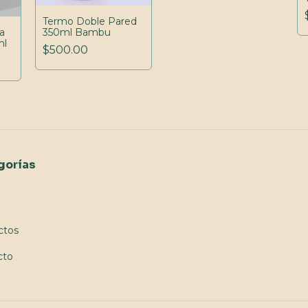
Termo Doble Pared
350ml Bambu
a
ml
$500.00
gorías
ctos
cto