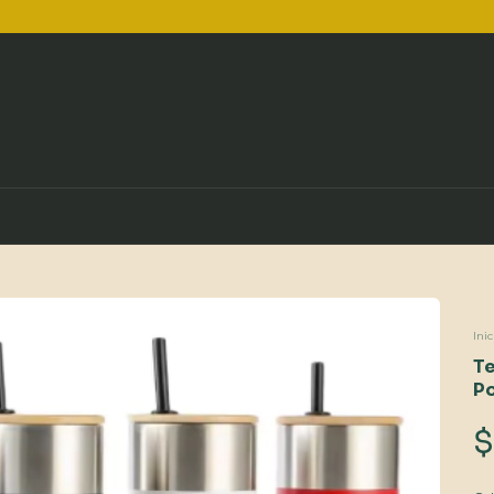
Inic
Te
P
$