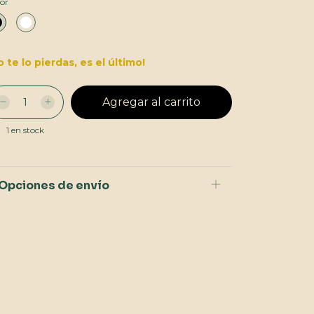
or
o te lo pierdas, es el último!
1
en stock
Opciones de envío