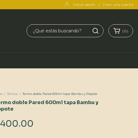
Iniciar sesión
|
Crear una cuenta
(
0
)
io
/
Termos
/
Termo doble Pared 600ml tapa Bambu y Popote
rmo doble Pared 600ml tapa Bambu y
opote
400.00